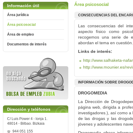
Área psicosocial
Información útil
Área jurídica
CONSECUENCIAS DEL ENCAR
Área psicosocial
Las consecuencias del inte
aspecto físico como psico
Área de empleo
recogemos una serie de e
abordan el tema en cuestión.
Documentos de interés
Links de interés:
http://www.salhaketa-naf
http://www.mounier.es/rev
INFORMACIÓN SOBRE DROGO
DROGOMEDIA
La Dirección de Drogodepen
página web, dirigida a profes
Dirección y teléfonos
investigadores.), así como a
de las drogas y las drogode
C/ Luis Power 4 - lonja 1.
48014 - Bilbao. Bizkaia
jóvenes y adolescentes nave
944 051 155
Drogomedia ofrece informac