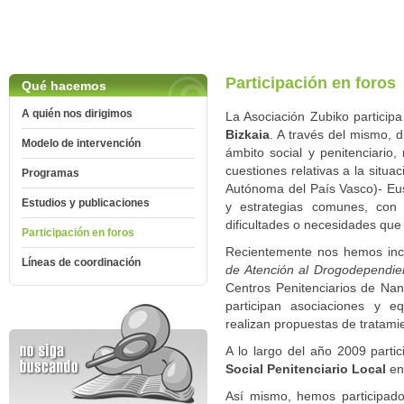
Participación en foros
Qué hacemos
A quién nos dirigimos
La Asociación Zubiko particip
Bizkaia
. A través del mismo, 
Modelo de intervención
ámbito social y penitenciario
cuestiones relativas a la situ
Programas
Autónoma del País Vasco)- Eus
Estudios y publicaciones
y estrategias comunes, con 
dificultades o necesidades que
Participación en foros
Recientemente nos hemos inc
Líneas de coordinación
de Atención al Drogodependie
Centros Penitenciarios de Nan
participan asociaciones y e
realizan propuestas de tratami
A lo largo del año 2009 parti
Social Penitenciario Local
en 
Así mismo, hemos participado